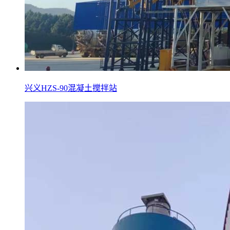
兴义HZS-90混凝土搅拌站