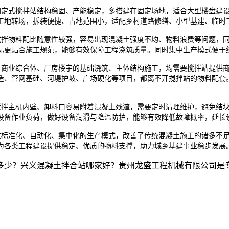
定式搅拌站结构稳固、产能稳定，多搭建在固定场地，适合大型楼盘建设
工地转场，拆装便捷、占地范围小，适配乡村道路修缮、小型基建、临时
拌物料配比随意性较强，容易出现混凝土强度不均、物料浪费等问题，同
标更贴合施工规范，能够有效保障工程浇筑质量。同时集中生产模式便于
商业综合体、厂房楼宇的基础浇筑、主体结构施工，均需要搅拌站提供商
造、管网基础、河堤护坡、广场硬化等项目，都离不开搅拌站的物料配套
拌主机内壁、卸料口容易附着混凝土残渣，需要定时清理维护，避免结块
设备作业负荷，做好设备润滑与降温防护，能够有效降低故障概率，延长
标准化、自动化、集中化的生产模式，改善了传统混凝土施工的诸多不足
为各类工程建设提供稳定、优质的物料支撑，助力城乡基建事业稳步发展
多少？兴义混凝土拌合站哪家好？贵州龙盛工程机械有限公司是专