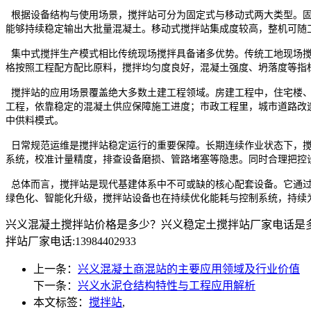
根据设备结构与使用场景，搅拌站可分为固定式与移动式两大类型。固
能够持续稳定输出大批量混凝土。移动式搅拌站集成度较高，整机可随
集中式搅拌生产模式相比传统现场搅拌具备诸多优势。传统工地现场搅
格按照工程配方配比原料，搅拌均匀度良好，混凝土强度、坍落度等指
搅拌站的应用场景覆盖绝大多数土建工程领域。房建工程中，住宅楼、
工程，依靠稳定的混凝土供应保障施工进度；市政工程里，城市道路改
中供料模式。
日常规范运维是搅拌站稳定运行的重要保障。长期连续作业状态下，搅
系统，校准计量精度，排查设备磨损、管路堵塞等隐患。同时合理把控
总体而言，搅拌站是现代基建体系中不可或缺的核心配套设备。它通过
绿色化、智能化升级，搅拌站设备也在持续优化能耗与控制系统，持续
兴义混凝土搅拌站价格是多少？兴义稳定土搅拌站厂家电话是
拌站厂家电话:13984402933
上一条：
兴义混凝土商混站的主要应用领域及行业价值
下一条：
兴义水泥仓结构特性与工程应用解析
本文标签：
搅拌站
,