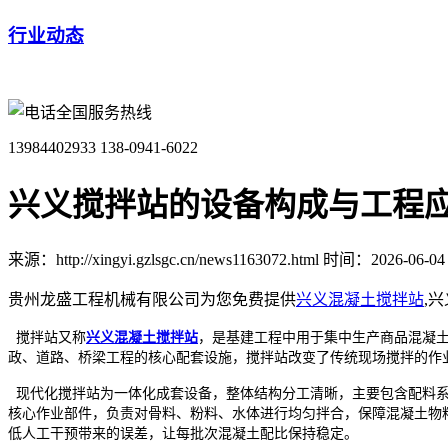
行业动态
全国服务热线
13984402933
138-0941-6022
兴义搅拌站的设备构成与工程
来源：http://xingyi.gzlsgc.cn/news1163072.html
时间：2026-06-04 1
贵州龙盛工程机械有限公司为您免费提供
兴义混凝土搅拌站
,
搅拌站又称
兴义混凝土搅拌站
，是基建工程中用于集中生产商品混凝
政、道路、桥梁工程的核心配套设施，搅拌站改变了传统现场搅拌的作
现代化搅拌站为一体化成套设备，整体结构分工清晰，主要包含配料系
核心作业部件，负责对骨料、粉料、水体进行均匀拌合，保障混凝土物
低人工干预带来的误差，让每批次混凝土配比保持稳定。