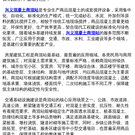
兴义混凝土商混站
是专业生产商品混凝土的成套搅拌设备，采用集中
化、自动化、标准化的生产模式，统一完成砂石、水泥、外加剂等原
料的配比搅拌工作。相较于传统工地现场搅拌，商品混凝土质量更稳
定、环保性更好、生产效率更高，契合现代工程建设的标准化与绿色
化要求。随着城乡基建持续发展，
兴义混凝土商混站
的服务范围不断
拓宽，广泛应用于房建、交通、市政、水利、工业建设等多个领域，
是基建行业重要的配套产业。
房屋建筑工程是商混站最基础、最普遍的应用领域。各类民用与商用
建筑施工，对混凝土需求量大、质量标准严格，依赖商混站持续供
料。城市住宅小区、安置房、写字楼、商场综合体、酒店楼宇等建筑
的基础垫层、主体结构、屋面与地坪浇筑，均以商品混凝土为主要原
料。商混站可根据建筑结构需求，调配不同强度等级的混凝土，适配
地基承重、墙体浇筑、楼面找平、二次结构施工等不同工序，保障建
筑主体结构的稳定性与安全性。
交通基础设施建设是商混站的核心应用场景之一。公路、市政道路、
高速公路、桥梁隧道等交通工程，对混凝土密实度、抗压性、耐久性
有着规范要求。商混站能够稳定生产路面透水混凝土、桩基混凝土、
防撞结构混凝土等多种品类物料，满足道路路基硬化、路面铺设、桥
梁桩基、墩柱浇筑、隧道衬砌等施工需求。同时，乡镇公路升级、道
路拓宽、护栏基础、服务区建设等中小型交通项目，也普遍采用商品
混凝土，保障道路工程的整体施工质量。