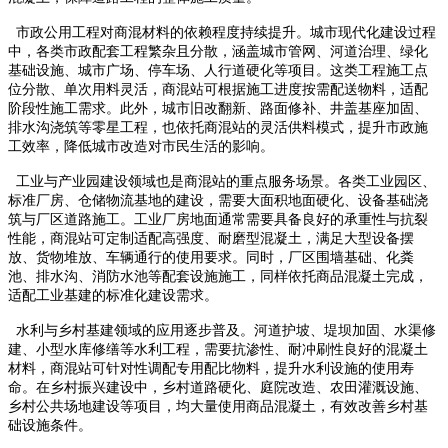
市政公用工程对商混材料的依赖程度持续提升。城市现代化建设过程
中，各类市政配套工程繁杂且分散，涵盖城市管网、河道治理、绿化
基础设施、城市广场、停车场、人行道硬化等项目。这类工程施工点
位分散、单次用料灵活，商混站可根据施工进度按需配送物料，适配
阶段性施工需求。此外，城市旧改翻新、路面修补、井盖基座加固、
排水沟浇筑等零星工程，也依托商混站的灵活供料模式，提升市政施
工效率，降低城市改造对市民生活的影响。
工业与产业园建设领域也是商混站的重点服务场景。各类工业园区、
标准厂房、仓储物流基地的建设，需要大面积地面硬化、设备基础浇
筑与厂区道路施工。工业厂房地面通常需要具备良好的承重性与抗裂
性能，商混站可定制适配高强度、耐磨型混凝土，满足大型设备摆
放、货物堆放、车辆通行的使用要求。同时，厂区围墙基础、化粪
池、排水沟、消防水池等配套设施施工，同样依托商品混凝土完成，
适配工业基建的标准化建设需求。
水利与乡村基建领域的应用逐步普及。河道护坡、堤坝加固、水渠修
建、小型水库修缮等水利工程，需要抗渗性、耐冲刷性良好的混凝土
材料，商混站可针对性调配专用配比物料，提升水利设施的使用寿
命。在乡村振兴建设中，乡村道路硬化、庭院改造、农田灌溉设施、
乡村公共场地建设等项目，均大量使用商品混凝土，有效改善乡村基
础设施条件。