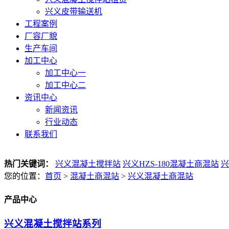
兴义皮带输送机
工程案例
厂容厂貌
生产车间
加工中心
加工中心一
加工中心二
资讯中心
新闻资讯
行业动态
联系我们
热门关键词：
兴义混凝土搅拌站
兴义HZS-180混凝土商混站
兴
您的位置：
首页
>
混凝土商混站
>
兴义混凝土商混站
产品中心
兴义混凝土搅拌站系列